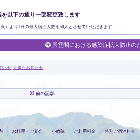
業を以下の通り一部変更致します
（火）より1日の最大宿泊人数を50人とさせていただきます
興雲閣における感染症拡大防止の
知らせ
大事なお知らせ
前の記事
内
お料理・ご宴会
小教院
ご利用料金
特別ご宿泊料金