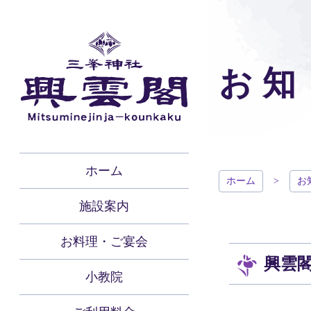
コ
ン
テ
ン
ツ
お知
本
文
へ
ス
秩父 三峯神社
キ
ッ
プ
ホーム
興雲閣
ホーム
お
施設案内
お料理・ご宴会
興雲
小教院