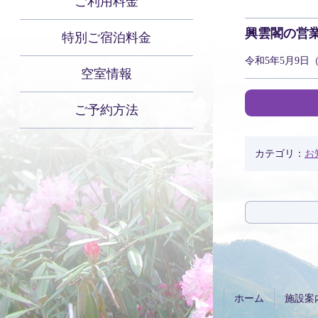
ご利用料金
興雲閣の営
特別ご宿泊料金
令和5年5月9日
空室情報
ご予約方法
カテゴリ：
お
コ
ペ
ン
ー
テ
ジ
ン
の
ツ
先
ホーム
施設案
本
頭