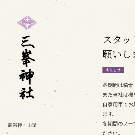
スタッ
願いし
お知らせ
冬期間は積雪
また当社は標
自家用車でお
ます。
冬期間のノー
御祭神・由緒
ださい。