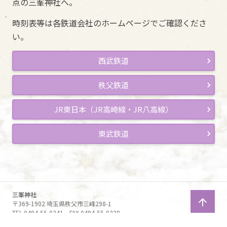
点の三峯神社へ。
時刻表等は各鉄道会社のホームページでご確認くださ
い。
西武鉄道
秩父鉄道
JR東日本（JR高崎線・JR八高線）
東武鉄道
三峯神社
arrow_upward
〒369-1902 埼玉県秩父市三峰298-1
TEL 0494-55-0241 FAX 0494-55-0328