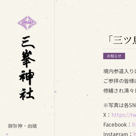
「三ツ
お知らせ
境内参道入り
ご参拝の皆様
修繕され清々
※写真は各S
X：
https://t
Facebook：
h
御祭神・由緒
Instagram：
h