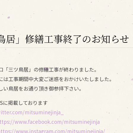
鳥居」修繕工事終了のお知らせ
口「三ツ鳥居」の修繕工事が終わりました。
には工事期間中大変ご迷惑をおかけいたしました。
しい鳥居をお通り頂き御参拝下さい。
NSに掲載しております
witter.com/mitsuminejinja_
ttps://www.facebook.com/mitsuminejinja
ttps://www.instagram.com/mitsuminejinja/