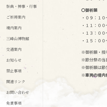
祭典・神事・行事
〇御祈願
ご祈祷案内
・０９：１０
・１１：００
境内案内
・１３：００
三峰山博物館
・１５：００
交通案内
※御祈願・授
※節分祭の当
お知らせ
※御祈願は節
禁止事項
※車両の境内
関連リンク
お問い合わせ
免責事項