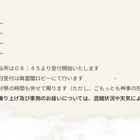
～
～
～
～
与所は０８：４５より受付開始いたします
日受付は興雲閣ロビーにて行います
分祭の時間も併せて賜ります（ただし、ごもっとも神事の
乗り上げ及び車両のお祓いについては、混雑状況や天気に