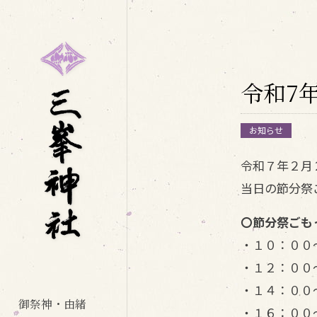
令和7
お知らせ
令和７年２月
当日の節分祭
〇節分祭ごも
・１０：００
・１２：００
・１４：００
御祭神・由緒
・１６：００