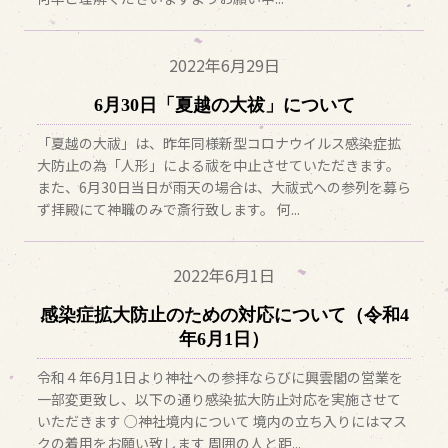
2022年
6月29日
6月30日「夏越の大祓」について
「夏越の大祓」は、昨年同様新型コロナウイルス感染症拡
大防止の為「人形」による祓を中止させていただきます。
また、6月30日当日が雨天の場合は、大祓式への参列を募ら
ず拝殿にて神職のみで斎行致します。 何...
2022年
6月1日
感染症拡大防止のための対応について（令和4
年6月1日）
令和４年6月1日より神社への参拝ならびに興雲閣の営業を
一部変更致し、以下の通り感染拡大防止対応を実施させて
いただきます ○神社境内について 境内の立ち入りにはマス
クの着用をお願い致します 周囲の人と距...