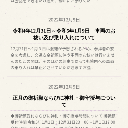
は会話をできるだけ控え、静かにお参りくだ...
2022年
12月9日
令和4年12月31日～令和5年1月9日 車両のお
祓い及び乗り入れについて
12月31日～1月９日は混雑が予想されるため、参拝者の安
全を考慮し、交通安全祈願に伴う車両のお祓いは行いませ
んまたこの間は、そのほかの理由であっても境内への車両
の乗り入れは禁止とさせていただきますお詣...
2022年
12月9日
正月の御祈願ならびに神札・御守授与につい
て
◆御祈願受付ならびに神札・御守授与時間について 御祈願
受付時間 令和5年1月1日：12月31日23：00～1月1日17:00