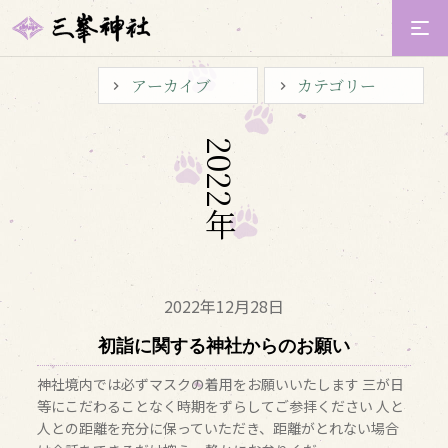
アーカイブ
カテゴリー
2
0
2
2
年
2022年
12月28日
初詣に関する神社からのお願い
神社境内では必ずマスクの着用をお願いいたします 三が日
等にこだわることなく時期をずらしてご参拝ください 人と
人との距離を充分に保っていただき、距離がとれない場合