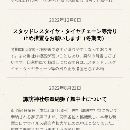
令和5年1月2日：7:00～17:00 令和5年1月3日：7:00～17:...
2022年
12月8日
スタッドレスタイヤ・タイヤチェーン等滑り
止め措置をお願いします（冬期間）
冬期間は積雪・凍結等で路面が滑りやすくなっておりま
す。また当社は標高が高いこともあり、突然の降雪もござ
います。自家用車でお越しになる場合は、スタッドレスタ
イヤ・タイヤチェーン等の滑り止め措置を必ずお願...
2022年
8月21日
諏訪神社祭奉納獅子舞中止について
8月第4日曜日（本年は8月28日） 末社 諏訪神社祭において
奉納される獅子舞ですが、関係各位と協議致し、本年も新
型コロナウイルス感染症拡大防止の為中止となりました。
何卒ご理解くださいますようお願い申...