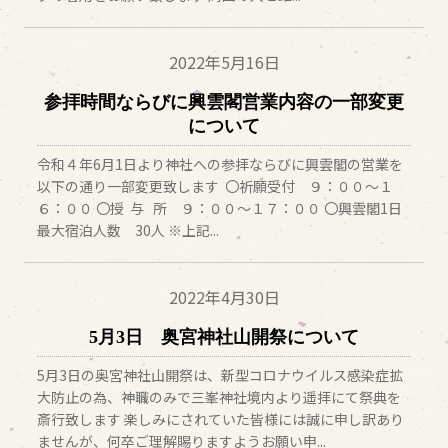
2022年
5月16日
参拝時間ならびに興雲閣営業内容の一部変更
について
令和４年6月1日より神社への参拝ならびに興雲閣の営業を
以下の通り一部変更致します 〇祈願受付 ９：００～１
６：００ 〇授 与 所 ９：００～１７：００ 〇興雲閣1日
最大宿泊人数 30人 ※上記...
2022年
4月30日
5月3日 奥宮神社山開祭について
5月3日の奥宮神社山開祭は、新型コロナウイルス感染症拡
大防止の為、神職のみで三峯神社境内より遥拝にて祭典を
斎行致します 楽しみにされていた皆様には誠に申し訳あり
ませんが、何卒ご理解賜りますようお願い申...